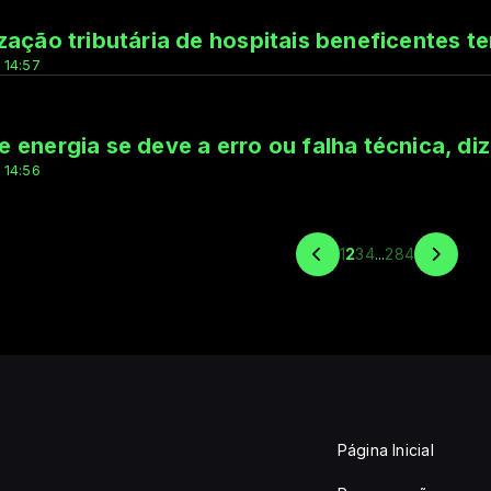
zação tributária de hospitais beneficentes 
 14:57
 energia se deve a erro ou falha técnica, diz
 14:56
1
2
3
4
...
284
Página Inicial