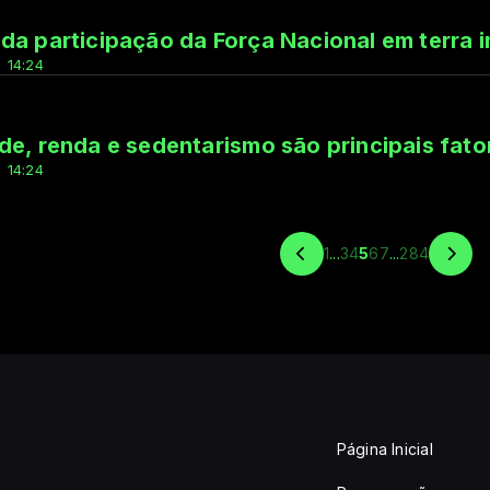
da participação da Força Nacional em terra 
 14:24
de, renda e sedentarismo são principais fat
 14:24
1
...
3
4
5
6
7
...
284
Página Inicial