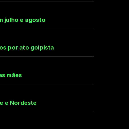
m julho e agosto
os por ato golpista
 as mães
te e Nordeste