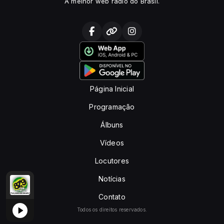
A melhor web rádio do Brasil.
Página Inicial
Programação
Álbuns
Vídeos
Locutores
Notícias
TOMÁTICO
SUPER HITS com AUTOMÁTICO
Contato
Todos os direitos reservados.