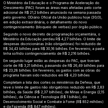
O Ministério da Educação e o Programa de Aceleração do
Crescimento (PAC) foram as áreas mais afetadas pelo corte
adicional de R$ 21,2 bilhões anunciado na semana passada
pelo governo. ODiário Oficial da União publicou hoje (30/3),
em edição extraordinária, o detalhamento do novo
contingenciamento (bloqueio de verbas) por órgão público.
Segundo o novo decreto de programação orçamentária, o
Ministério da Educação perdeu R$ 4,27 bilhões. O limite de
despesas discricionárias (não obrigatórias) foi reduzido de
R$ 34,43 bilhões para R$ 30,16 bilhões. Em fevereiro, a pasta
tinha sofrido contingenciamento de R$ 2,216 bilhões.
Em segundo lugar estão as despesas do PAC, que tiveram
corte de R$ 3,21 bilhões, passando de R$ 26,49 bilhões para
R$ 23,28 bilhões. Em fevereiro, os gastos com as obras do
programa haviam sido reduzidos em R$ 4,23 bilhões
Completam a lista dos cortes os ministérios da Defesa, que
teve o limite de gastos não obrigatórios reduzido em R$ 2,83
bilhões, da Saúde (R$ 2,37 bilhões), de Minas e Energia (2,15
bilhões), da Ciência e Tecnologia (R$ 1 bilhão), do
Desenvolvimento Social e Combate à Fome (R$ 852 milhões)
e da Fazenda (R$ 847 milhões).