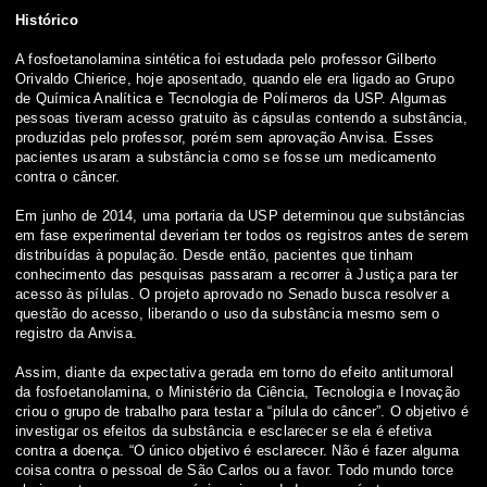
Histórico
A fosfoetanolamina sintética foi estudada pelo professor Gilberto
Orivaldo Chierice, hoje aposentado, quando ele era ligado ao Grupo
de Química Analítica e Tecnologia de Polímeros da USP. Algumas
pessoas tiveram acesso gratuito às cápsulas contendo a substância,
produzidas pelo professor, porém sem aprovação Anvisa. Esses
pacientes usaram a substância como se fosse um medicamento
contra o câncer.
Em junho de 2014, uma portaria da USP determinou que substâncias
em fase experimental deveriam ter todos os registros antes de serem
distribuídas à população. Desde então, pacientes que tinham
conhecimento das pesquisas passaram a recorrer à Justiça para ter
acesso às pílulas. O projeto aprovado no Senado busca resolver a
questão do acesso, liberando o uso da substância mesmo sem o
registro da Anvisa.
Assim, diante da expectativa gerada em torno do efeito antitumoral
da fosfoetanolamina, o Ministério da Ciência, Tecnologia e Inovação
criou o grupo de trabalho para testar a “pílula do câncer”. O objetivo é
investigar os efeitos da substância e esclarecer se ela é efetiva
contra a doença. “O único objetivo é esclarecer. Não é fazer alguma
coisa contra o pessoal de São Carlos ou a favor. Todo mundo torce