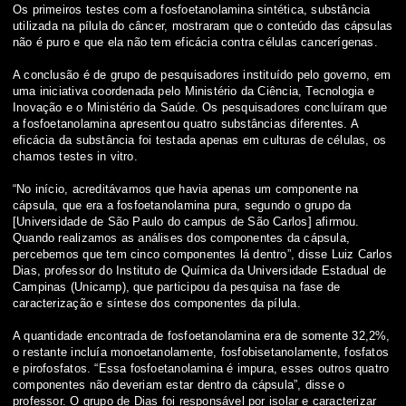
Os primeiros testes com a fosfoetanolamina sintética, substância
utilizada na pílula do câncer, mostraram que o conteúdo das cápsulas
não é puro e que ela não tem eficácia contra células cancerígenas.
A conclusão é de grupo de pesquisadores instituído pelo governo, em
uma iniciativa coordenada pelo Ministério da Ciência, Tecnologia e
Inovação e o Ministério da Saúde. Os pesquisadores concluíram que
a fosfoetanolamina apresentou quatro substâncias diferentes. A
eficácia da substância foi testada apenas em culturas de células, os
chamos testes in vitro.
“No início, acreditávamos que havia apenas um componente na
cápsula, que era a fosfoetanolamina pura, segundo o grupo da
[Universidade de São Paulo do campus de São Carlos] afirmou.
Quando realizamos as análises dos componentes da cápsula,
percebemos que tem cinco componentes lá dentro”, disse Luiz Carlos
Dias, professor do Instituto de Química da Universidade Estadual de
Campinas (Unicamp), que participou da pesquisa na fase de
caracterização e síntese dos componentes da pílula.
A quantidade encontrada de fosfoetanolamina era de somente 32,2%,
o restante incluía monoetanolamente, fosfobisetanolamente, fosfatos
e pirofosfatos. “Essa fosfoetanolamina é impura, esses outros quatro
componentes não deveriam estar dentro da cápsula”, disse o
professor. O grupo de Dias foi responsável por isolar e caracterizar