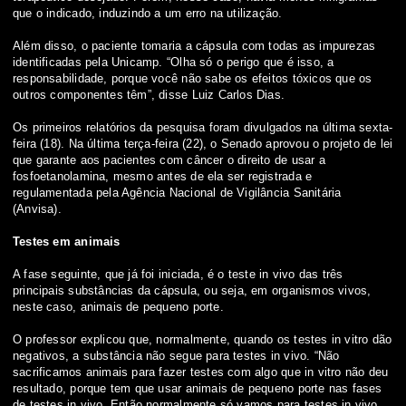
que o indicado, induzindo a um erro na utilização.
Além disso, o paciente tomaria a cápsula com todas as impurezas
identificadas pela Unicamp. “Olha só o perigo que é isso, a
responsabilidade, porque você não sabe os efeitos tóxicos que os
outros componentes têm”, disse Luiz Carlos Dias.
Os primeiros relatórios da pesquisa foram divulgados na última sexta-
feira (18). Na última terça-feira (22), o Senado aprovou o projeto de lei
que garante aos pacientes com câncer o direito de usar a
fosfoetanolamina, mesmo antes de ela ser registrada e
regulamentada pela Agência Nacional de Vigilância Sanitária
(Anvisa).
Testes em animais
A fase seguinte, que já foi iniciada, é o teste in vivo das três
principais substâncias da cápsula, ou seja, em organismos vivos,
neste caso, animais de pequeno porte.
O professor explicou que, normalmente, quando os testes in vitro dão
negativos, a substância não segue para testes in vivo. “Não
sacrificamos animais para fazer testes com algo que in vitro não deu
resultado, porque tem que usar animais de pequeno porte nas fases
de testes in vivo. Então normalmente só vamos para testes in vivo