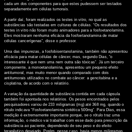
cada um dos componentes para que estes pudessem ser testados
separadamente em células tumorais.
A partir daí, foram realizados os testes in vitro, no qual as
substâncias são testadas em culturas de células. “Os resultados dos
testes in vitro não foram muito animadores para a fosfoetanolamina.
Eles mostraram nenhuma eficácia da fosfoetanolamina de matar
células cancerígenas”, disse o professor.
Uma das impurezas, a fosfobisentanolamina, também não apresentou
eficácia para matar células de câncer, mas, segundo Dias, “o
interessante é que nem uma nem outra são tóxicas”. Já um terceiro
componente, a monoetanolamina, apresentou um pequeno efeito
antitumoral, mas muito menor quando comparado com dois
antitumorais utilizados no combate ao câncer: a gencitabina e a
cisplatina, de acordo com o relatório.
A variação da quantidade de substância contida em cada cápsula
também foi apontada nos relatórios. Os pesos encontrados pelos
pesquisadores variou de 233 miligramas (mg) até 368 mg, quando o
rótulo indicava “Fosfoetanolamina sintética 500mg”. Para Dias, essa
medição é extremamente importante porque, se o rótulo traz uma
informação, o médico vai trabalhar com esse dado para prescrição da
substância ao paciente, dependendo de seu peso e do efeito
terapêutico desejado. Porém, nesse caso, havia menos miligramas