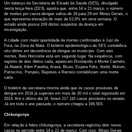
Um balanço da Secretaria de Estado de Saúde (SES), divulgado
nesta terça-feira (22/3), aponta que, entre 14 e 21 março, o número
de mortes por causa dengue saltou de 19 para 29 em Minas Gerais, o
que representa elevação de mais de 52,6% em uma semana. O
estado ainda possui 109 óbitos suspeitos da doença em
investigação.
A cidade com maior quantidade de mortes confirmadas é Juiz de
Fora, na Zona da Mata. O boletim epidemiológico da SES contabiliza
oito óbitos em decorrência da dengue no município. Com seis
mortes, Belo Horizonte está em segundo lugar. Na sequência, com
registro de dois óbitos cada, aparecem Divinópolis e Monte Carmelo.
Já Abaeté, Além Paraíba, Araxá, Bicas, Espera Feliz, Ibirité, Mutum,
Patrocínio, Pompéu, Raposos e Recreio contabilizam uma morte
cada.
O boletim da secretaria mostra ainda que os casos prováveis de
dengue em 2016 já superam em mais de 20 mil o total registrado em
2015. Até o último dia 18, foram 217.110 casos prováveis no estado.
Já em todo o ano passado, o número chegou a 196.555.
Chikungunya
Em relação à febre chikungunya, a secretaria registrou dois novos
casos no período entre 14 e 21 de março. Com isso, Minas Gerais