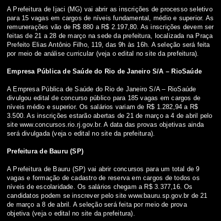
A Prefeitura de Ijaci (MG) vai abrir as inscrições de processo seletivo
para 15 vagas em cargos de níveis fundamental, médio e superior. As
remunerações vão de R$ 880 a R$ 2.197,80. As inscrições devem ser
feitas de 21 a 28 de março na sede da prefeitura, localizada na Praça
Prefeito Elias Antônio Filho, 119, das 9h às 16h. A seleção será feita
por meio de análise curricular
(veja o edital no site da prefeitura)
.
Empresa Pública de Saúde do Rio de Janeiro S/A – RioSaúde
A Empresa Pública de Saúde do Rio de Janeiro S/A – RioSaúde
divulgou edital de concurso público para 185 vagas em cargos de
níveis médio e superior. Os salários variam de R$ 1.282,94 a R$
3.500. As inscrições estarão abertas de 21 de março a 4 de abril pelo
site
www.concursos.rio.rj.gov.br
. A data das provas objetivas ainda
será divulgada (
veja o edital no site da prefeitura
).
Prefeitura de Bauru (SP)
A Prefeitura de Bauru (SP) vai abrir concursos para um total de 9
vagas e formação de cadastro de reserva em cargos de todos os
níveis de escolaridade. Os salários chegam a R$ 3.377,16. Os
candidatos podem se inscrever pelo site
www.bauru.sp.gov.br
de 21
de março a 8 de abril. A seleção será feita por meio de prova
objetiva
(veja o edital no site da prefeitura)
.