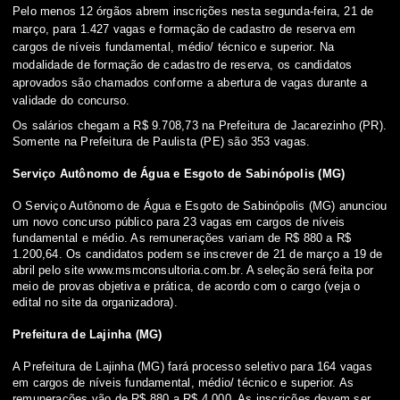
Pelo menos 12 órgãos abrem inscrições nesta segunda-feira, 21 de
março, para 1.427 vagas e formação de cadastro de reserva em
cargos de níveis fundamental, médio/ técnico e superior. Na
modalidade de formação de cadastro de reserva, os candidatos
aprovados são chamados conforme a abertura de vagas durante a
validade do concurso.
Os salários chegam a R$ 9.708,73 na Prefeitura de Jacarezinho (PR).
Somente na Prefeitura de Paulista (PE) são 353 vagas.
Serviço Autônomo de Água e Esgoto de Sabinópolis (MG)
O Serviço Autônomo de Água e Esgoto de Sabinópolis (MG) anunciou
um novo concurso público para 23 vagas em cargos de níveis
fundamental e médio. As remunerações variam de R$ 880 a R$
1.200,64. Os candidatos podem se inscrever de 21 de março a 19 de
abril pelo site
www.msmconsultoria.com.br
. A seleção será feita por
meio de provas objetiva e prática, de acordo com o cargo
(veja o
edital no site da organizadora)
.
Prefeitura de Lajinha (MG)
A Prefeitura de Lajinha (MG) fará processo seletivo para 164 vagas
em cargos de níveis fundamental, médio/ técnico e superior. As
remunerações vão de R$ 880 a R$ 4.000. As inscrições devem ser