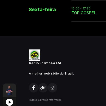
16:00 - 17:30
Sexta-feira
TOP GOSPEL
Radio Formosa FM
A melhor web rádio do Brasil.
EX GOUVEIA
REAVIVA com ALEX GOUVEIA
Todos os direitos reservados.