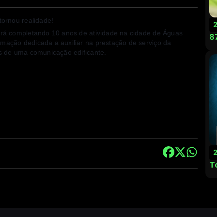
ornou realidade!
rá completando 10 anos de atividade na cidade de Águas
8
ação dedicada a auxiliar na prestação de serviço da
s de uma comunicação edificante.
T